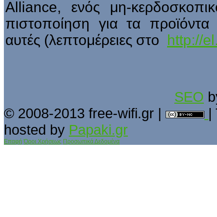
Alliance, ενός μη-κερδοσκοπ
πιστοποίηση για τα προϊόντα
αυτές (λεπτομέρειες στο
http://
SEO
b
© 2008-2013 free-wifi.gr |
|
hosted by
Papaki.gr
Επαφή
Όροι Χρήσεως
Προσωπικά Δεδομένα