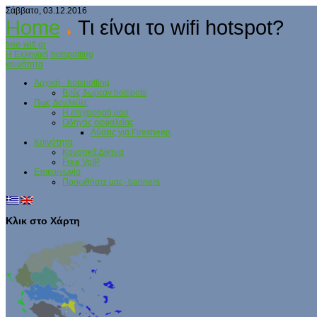
Σάββατο, 03.12.2016
Home
Τι είναι το wifi hotspot?
free-wifi.gr
Η Ελληνική hotspotting
κοινότητα
Αρχική - hotspotting
Βρές δωρεάν hotspots
Πως δουλεύει;
Η επιχειρησή μου
Οδηγός ασφαλείας
Λύσεις για Firesheep
Κοινότητα
Κονοτικά Δίκτυα
Free VoIP
Επικοινωνία
Προωθήστε μας- banners
Κλικ στο Χάρτη